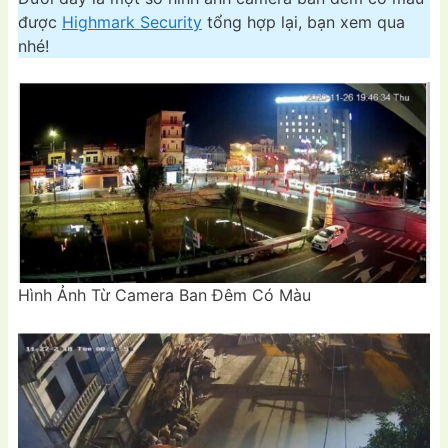
được
Highmark Security
tổng hợp lại, bạn xem qua
nhé!
Hình Ảnh Từ Camera Ban Đêm Có Màu