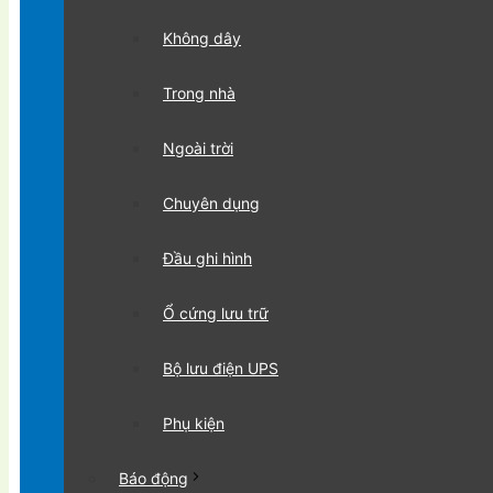
Không dây
Trong nhà
Ngoài trời
Chuyên dụng
Đầu ghi hình
Ổ cứng lưu trữ
Bộ lưu điện UPS
Phụ kiện
Báo động