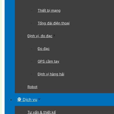
Thiết bị mạng
Tổng đài điện thoại
Định vị, đo đạc
Đo đạc
GPS cầm tay
Định vị hàng hải
Robot
🕵 Dịch vụ
Tư vấn & thiết kế