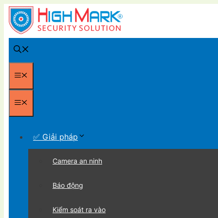
Chuyển
đến
nội
dung
Menu
Menu
✅ Giải pháp
Camera an ninh
Báo động
Kiểm soát ra vào