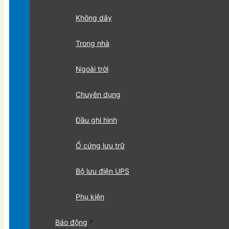
Không dây
Trong nhà
Ngoài trời
Chuyên dụng
Đầu ghi hình
Ổ cứng lưu trữ
Bộ lưu điện UPS
Phụ kiện
Báo động