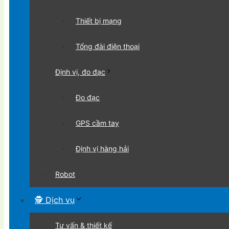
Thiết bị mạng
Tổng đài điện thoại
Định vị, đo đạc
Đo đạc
GPS cầm tay
Định vị hàng hải
Robot
🕵 Dịch vụ
Tư vấn & thiết kế