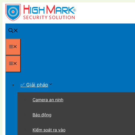
Chuyển
đến
nội
dung
Menu
Menu
✅ Giải pháp
Camera an ninh
Báo động
Kiểm soát ra vào