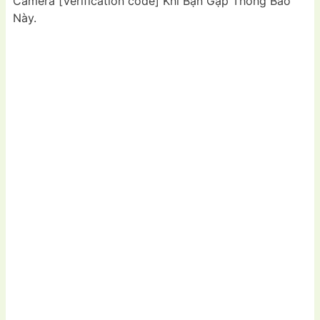
Camera [Verification code] Khi Bạn Gặp Thông Báo
Này.