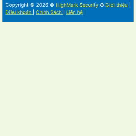
Copyright © 2026 ©
HighMark Security
✪
Giới thiệu
|
Điều khoản
|
Chính Sách
|
Liên hệ
|