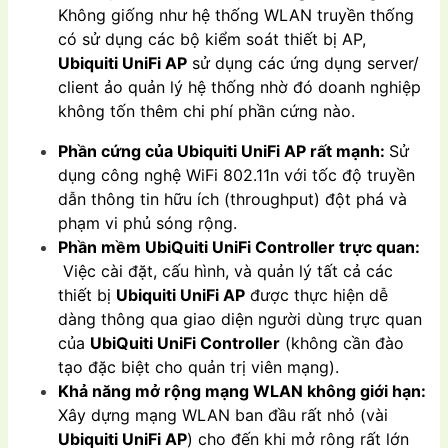
Không giống như hệ thống WLAN truyền thống
có sử dụng các bộ kiểm soát thiết bị AP,
Ubiquiti UniFi AP
sử dụng các ứng dụng server/
client ảo quản lý hệ thống nhờ đó doanh nghiệp
không tốn thêm chi phí phần cứng nào.
Phần cứng của
Ubiquiti UniFi AP
rất mạnh:
Sử
dụng công nghệ WiFi 802.11n với tốc độ truyền
dẫn thông tin hữu ích (throughput) đột phá và
phạm vi phủ sóng rộng.
Phần mềm
UbiQuiti UniFi Controller
trực quan:
Việc cài đặt, cấu hình, và quản lý tất cả các
thiết bị
Ubiquiti UniFi AP
được thực hiện dễ
dàng thông qua giao diện người dùng trực quan
của
UbiQuiti UniFi Controller
(không cần đào
tạo đặc biệt cho quản trị viên mạng).
Khả năng mở rộng mạng WLAN không giới hạn:
Xây dựng mạng WLAN ban đầu rất nhỏ (vài
Ubiquiti UniFi AP
) cho đến khi mở rông rất lớn