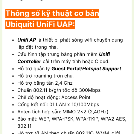
Thông số kỹ thuật cơ bản
Ubiquiti UniFi UAP:
Unifi AP
là thiết bị phát sóng wifi chuyên dụng
lắp đặt trong nhà.
Cấu hình tập trung bằng phần mềm
Unifi
Controller
cài trên máy tính hoặc Cloud.
Hỗ trợ quản lý
Guest Portal
/
Hotspot Support
Hỗ trợ roaming trơn chu.
Hỗ trợ băng tần 2,4 Ghz
Chuẩn 802.11 b/g/n tốc độ 300Mbps
Chế độ hoạt động: Access Point
Cổng kết nối: 01 LAN x 10/100Mbps
Anten tích hợp sẵn: MIMO 2×2 (2,4GHz)
Bảo mật: WEP, WPA-PSK, WPA-TKIP, WPA2 AES,
802.11i
Hỗ trợ: VLAN theo chuẩn 802.11Q, WMM, giới