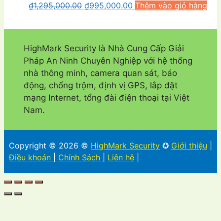
Giá
Giá
₫
1,295,000.00
₫
995,000.00
Thêm vào giỏ hàng
gốc
hiện
là:
tại
₫1,295,000.00.
là:
HighMark Security là Nhà Cung Cấp Giải
₫995,000.00.
Pháp An Ninh Chuyên Nghiệp với hệ thống
nhà thông minh, camera quan sát, báo
động, chống trộm, định vị GPS, lắp đặt
mạng Internet, tổng đài điện thoại tại Việt
Nam.
Copyright © 2026 ©
HighMark Security
✪
Giới thiệu
|
Điều khoản
|
Chính Sách
|
Liên hệ
|