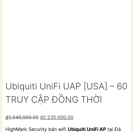
Ubiquiti UniFi UAP [USA] – 60
TRUY CẬP ĐỒNG THỜI
Giá
Giá
₫
2,545,000.00
₫
2,235,000.00
gốc
hiện
HighMark Security bán wifi
Ubiquiti UniFi AP
tại Đà
là:
tại