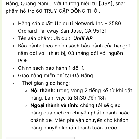
Nẵng, Quảng Nam… với thương hiệu từ [USA], snar
₫2,545,000.00.
là:
phẩm hỗ trợ 60 TRUY CẬP ĐỒNG THỜI.
₫2,235,000.00.
Hãng sản xuất: Ubiquiti Network Inc – 2580
Orchard Parkway San Jose, CA 95131
Tên sản phẩm: Ubiquiti
Unifi AP
Bảo hành: theo chính sách bảo hành của hãng: 1
năm đối với thiết bị, 03 tháng đối với nguồn
POE.
Chính sách bảo hành 1 đổi 1.
Giao hàng miễn phí tại Đà Nẵng
– Thời gian giao hàng:
Nội thành:
trong vòng 2 tiếng kể từ khi đặt
hàng. Làm việc từ 8h30 đến 18h
Ngoại thành và tỉnh:
chúng tôi sẽ giao
hàng qua dịch vụ chuyển phát nhanh hoặc
chành xe. Miễn phí vận chuyển cho khách
hàng chuyển khoản thanh toán trước.