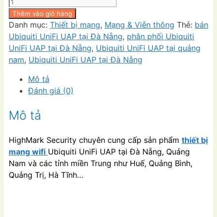
Ubiquiti
UniFi
Thêm vào giỏ hàng
UAP
Danh mục:
Thiết bị mạng
,
Mạng & Viễn thông
Thẻ:
bán
[USA]
Ubiquiti UniFi UAP tại Đà Nẵng
,
phân phối Ubiquiti
-
UniFi UAP tại Đà Nẵng
,
Ubiquiti UniFi UAP tại quảng
60
nam
,
Ubiquiti UniFi UAP tại Đà Nẵng
TRUY
Mô tả
CẬP
Đánh giá (0)
ĐỒNG
THỜI
Mô tả
số
lượng
HighMark Security chuyên cung cấp sản phẩm
thiết bị
mạng wifi
Ubiquiti UniFi UAP tại Đà Nẵng, Quảng
Nam và các tỉnh miền Trung như Huế, Quảng Bình,
Quảng Trị, Hà Tĩnh…