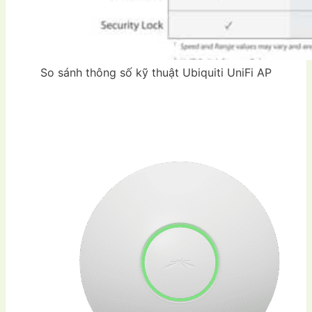
So sánh thông số kỹ thuật Ubiquiti UniFi AP
Hình ảnh
Ubiquiti UniFi AP
tham
khảo