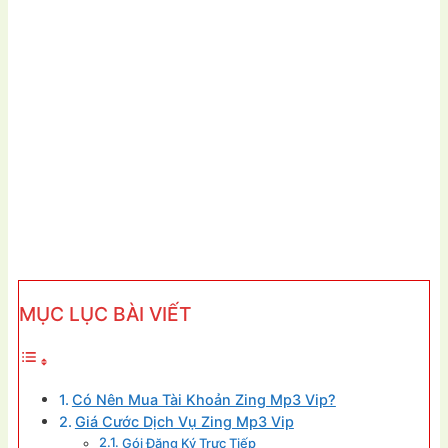
MỤC LỤC BÀI VIẾT
Có Nên Mua Tài Khoản Zing Mp3 Vip?
Giá Cước Dịch Vụ Zing Mp3 Vip
Gói Đăng Ký Trực Tiếp