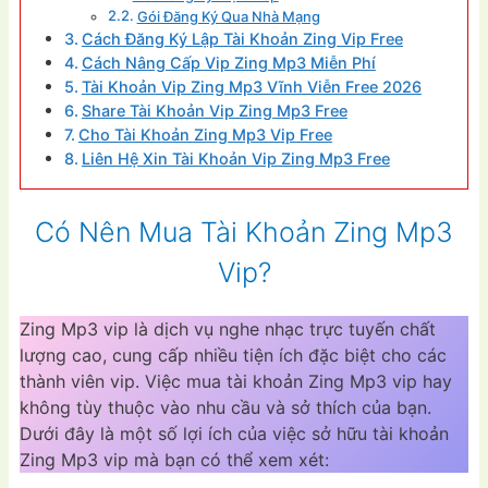
Gói Đăng Ký Qua Nhà Mạng
Cách Đăng Ký Lập Tài Khoản Zing Vip Free
Cách Nâng Cấp Vip Zing Mp3 Miễn Phí
Tài Khoản Vip Zing Mp3 Vĩnh Viễn Free 2026
Share Tài Khoản Vip Zing Mp3 Free
Cho Tài Khoản Zing Mp3 Vip Free
Liên Hệ Xin Tài Khoản Vip Zing Mp3 Free
Có Nên Mua Tài Khoản Zing Mp3
Vip?
Zing Mp3 vip là dịch vụ nghe nhạc trực tuyến chất
lượng cao, cung cấp nhiều tiện ích đặc biệt cho các
thành viên vip. Việc mua tài khoản Zing Mp3 vip hay
không tùy thuộc vào nhu cầu và sở thích của bạn.
Dưới đây là một số lợi ích của việc sở hữu tài khoản
Zing Mp3 vip mà bạn có thể xem xét: