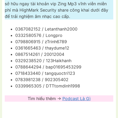
sở hữu ngay tài khoản vip Zing Mp3 vĩnh viễn miễn
phí mà HighMark Security share công khai dưới đây
để trải nghiệm âm nhạc cao cấp.
0367082152 / Letanthanh2000
0332580576 / Longpro
0798806915 / zTrinh6789
0361665463 / thaydume12
0867514261 / 20012004
0329238520 / 123Haikhanh
0788644294 / bap01695453299
0718433440 / tangquoctri123
0783981238 / 902305402
0339965305 / DTTtomdinh1998
Tìm hiểu thêm ->
Podcast Là Gì