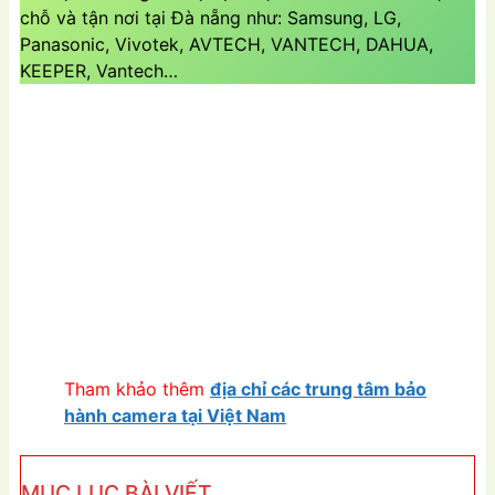
chỗ và tận nơi tại Đà nẵng như: Samsung, LG,
Panasonic, Vivotek, AVTECH, VANTECH, DAHUA,
KEEPER, Vantech…
Tham khảo thêm
địa chỉ các trung tâm bảo
hành camera tại Việt Nam
MỤC LỤC BÀI VIẾT