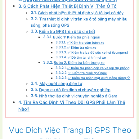
6 Cách Phát Hiện Thiết Bị Định Vị Trên Ô Tô
Cách phát hiện thiết bị định vị ô tô loại có dây
Tìm thiết bị định vị trên xe ô tô bằng máy nhiễu
sóng, phá sóng GPS
Kiểm tra GPS trên ô tô chi tiết
Bước 1: Kiểm tra phía ngoài
✅ Kiểm tra vòm bánh xe
✅ Kiểm tra gầm xe
✅ Kiểm tra ba đờ sốc xe hơi (bumpers)
✅ Dò tìm tại vị trí mui xe
Bước 2: Kiểm tra bên trong xe
✅ Kiểm tra phần cốp xe và lốp dự phòng
✅ Kiểm tra dưới ghế ngồi
✅ Kiểm tra phần mặt dưới bảng đồng hồ
Máy quét sóng điện tử
Dụng cụ dò tìm định vị chuyên nghiệp
Nhờ thợ lắp định vị chuyên nghiệp ở Gara
Tìm Ra Các Định Vị Theo Dõi GPS Phải Làm Thế
Nào?
Mục Đích Việc Trang Bị GPS Theo