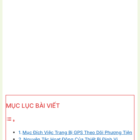
MỤC LỤC BÀI VIẾT
Mục Đích Việc Trang Bị GPS Theo Dõi Phương Tiện
Nguyên Tắc Hoạt Động Của Thiết Bị Định Vị