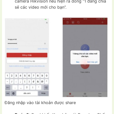
camera Hikvision nếu hiện ra dòng “1 đang chia
sẻ các video mới cho bạn”.
Đăng nhập vào tài khoản được share