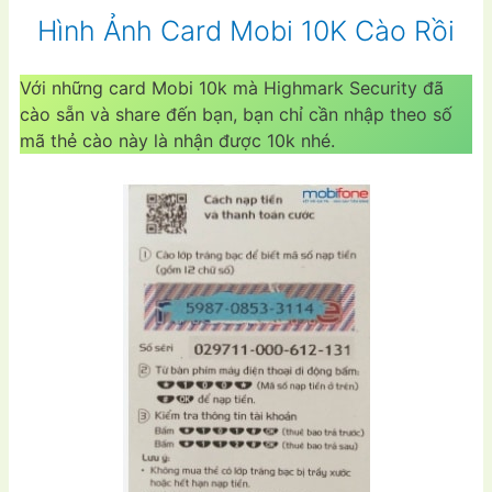
Hình Ảnh Card Mobi 10K Cào Rồi
Với những card Mobi 10k mà Highmark Security đã
cào sẵn và share đến bạn, bạn chỉ cần nhập theo số
mã thẻ cào này là nhận được 10k nhé.