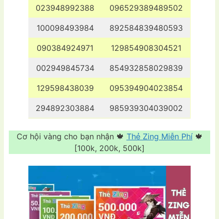
023948992388
096529389489502
100098493984
892584839480593
090384924971
129854908304521
002949845734
854932858029839
129598438039
095394904023854
294892303884
985939304039002
Cơ hội vàng cho bạn nhận 🍁
Thẻ Zing Miễn Phí
🍁
[100k, 200k, 500k]