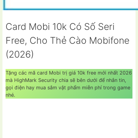
Card Mobi 10k Có Số Seri
Free, Cho Thẻ Cào Mobifone
(2026)
Tặng các mã card Mobi trị giá 10k free mới nhất 2026
mà HighMark Security chia sẽ bên dưới để nhắn tin,
gọi điện hay mua sắm vật phẩm miễn phí trong game
nhé.