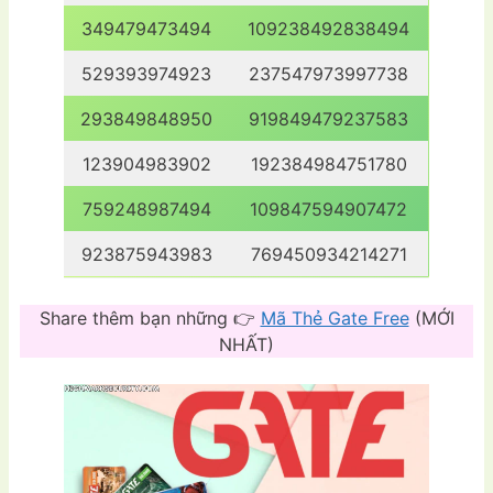
349479473494
109238492838494
529393974923
237547973997738
293849848950
919849479237583
123904983902
192384984751780
759248987494
109847594907472
923875943983
769450934214271
Share thêm bạn những 👉
Mã Thẻ Gate Free
(MỚI
NHẤT)