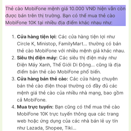
Thẻ cào MobiFone mệnh giá 10.000 VNĐ hiện vẫn còn
được bán trên thị trường. Bạn có thể mua thẻ cào
MobiFone 10K tại nhiều địa điểm khác nhau như:
Cửa hàng tiện lợi:
Các cửa hàng tiện lợi như
Circle K, Ministop, FamilyMart… thường có bán
thẻ cào MobiFone với nhiều mệnh giá khác nhau.
Siêu thị điện máy:
Các siêu thị điện máy như
Điện Máy Xanh, Thế Giới Di Động… cũng là địa
điểm bán thẻ cào MobiFone phổ biến.
Cửa hàng bán thẻ cào:
Các cửa hàng chuyên
bán thẻ cào điện thoại thường có đầy đủ các
mệnh giá thẻ cào của nhiều nhà mạng, bao gồm
cả MobiFone.
Mua trực tuyến:
Bạn cũng có thể mua thẻ cào
MobiFone 10K trực tuyến thông qua các trang
web hoặc ứng dụng của các nhà bán lẻ uy tín
như Lazada, Shopee, Tiki…