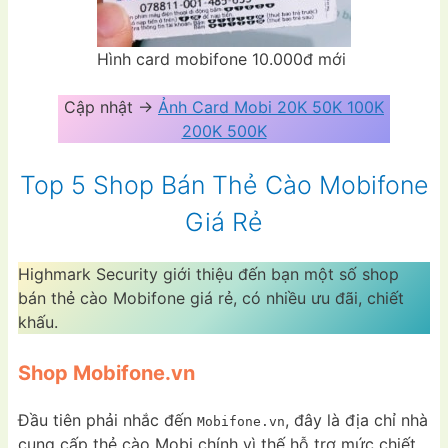
Hình card mobifone 10.000đ mới
Cập nhật ->
Ảnh Card Mobi 20K 50K 100K
200K 500K
Top 5 Shop Bán Thẻ Cào Mobifone
Giá Rẻ
Highmark Security giới thiệu đến bạn một số shop
bán thẻ cào Mobifone giá rẻ, có nhiều ưu đãi, chiết
khấu.
Shop Mobifone.vn
Đầu tiên phải nhắc đến
, đây là địa chỉ nhà
Mobifone.vn
cung cấp thẻ cào Mobi chính vì thế hỗ trợ mức chiết