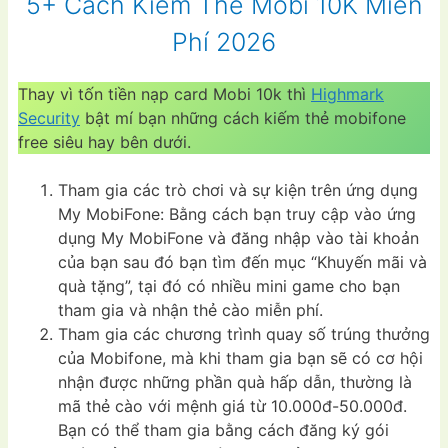
5+ Cách Kiếm Thẻ Mobi 10K Miễn
Phí 2026
Thay vì tốn tiền nạp card Mobi 10k thì
Highmark
Security
bật mí bạn những cách kiếm thẻ mobifone
free siêu hay bên dưới.
Tham gia các trò chơi và sự kiện trên ứng dụng
My MobiFone: Bằng cách bạn truy cập vào ứng
dụng My MobiFone và đăng nhập vào tài khoản
của bạn sau đó bạn tìm đến mục “Khuyến mãi và
quà tặng”, tại đó có nhiều mini game cho bạn
tham gia và nhận thẻ cào miễn phí.
Tham gia các chương trình quay số trúng thưởng
của Mobifone, mà khi tham gia bạn sẽ có cơ hội
nhận được những phần quà hấp dẫn, thường là
mã thẻ cào với mệnh giá từ 10.000đ-50.000đ.
Bạn có thể tham gia bằng cách đăng ký gói