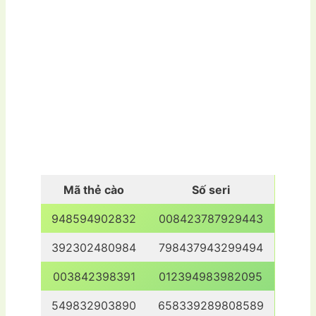
Mã thẻ cào
Số seri
948594902832
008423787929443
392302480984
798437943299494
003842398391
012394983982095
549832903890
658339289808589