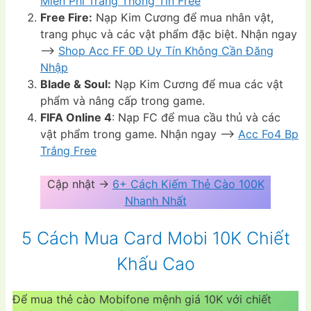
Miễn Phí Trắng Thông Tin Free
Free Fire:
Nạp Kim Cương để mua nhân vật,
trang phục và các vật phẩm đặc biệt. Nhận ngay
–>
Shop Acc FF 0Đ Uy Tín Không Cần Đăng
Nhập
Blade & Soul:
Nạp Kim Cương để mua các vật
phẩm và nâng cấp trong game.
FIFA Online 4
: Nạp FC để mua cầu thủ và các
vật phẩm trong game. Nhận ngay –>
Acc Fo4 Bp
Trắng Free
Cập nhật ->
6+ Cách Kiếm Thẻ Cào 100K
Nhanh Nhất
5 Cách Mua Card Mobi 10K Chiết
Khấu Cao
Để mua thẻ cào Mobifone mệnh giá 10K với chiết