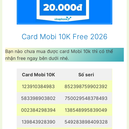
Card Mobi 10K Free 2026
Bạn nào chưa mua được card Mobi 10k thì có thể
nhận free ngay bên dưới nhé.
Card Mobi 10K
Số seri
123910384983
852398759902392
583398903802
750029548378493
002384298394
138548995839049
139843928390
549283898409328