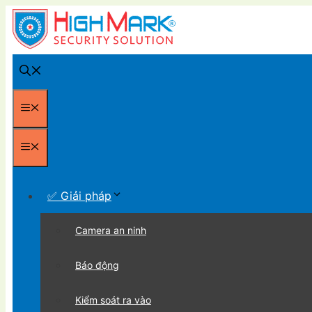
Chuyển
đến
nội
dung
Menu
Menu
✅ Giải pháp
Camera an ninh
Báo động
Kiểm soát ra vào