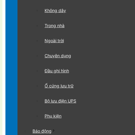
Không dây
Trong nhà
Ngoài trời
Chuyên dụng
Đầu ghi hình
Ổ cứng lưu trữ
Bộ lưu điện UPS
Phụ kiện
Báo động