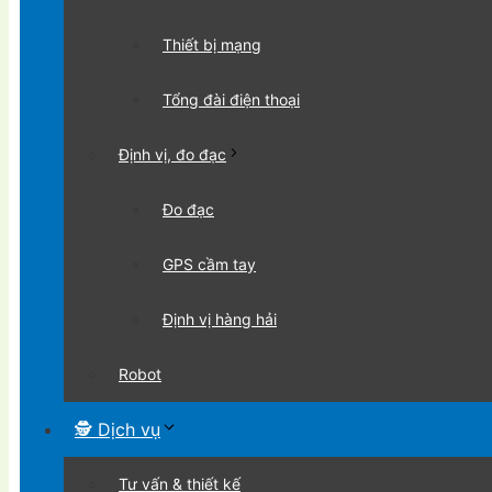
Thiết bị mạng
Tổng đài điện thoại
Định vị, đo đạc
Đo đạc
GPS cầm tay
Định vị hàng hải
Robot
🕵 Dịch vụ
Tư vấn & thiết kế