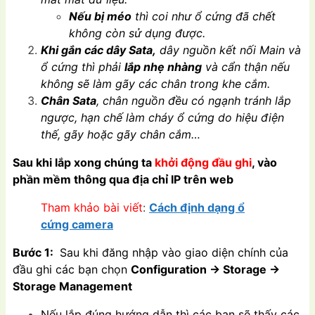
Nếu bị méo
thì coi như ổ cứng đã chết
không còn sử dụng được.
Khi gắn các dây Sata,
dây nguồn kết nối Main và
ổ cứng thì phải
lắp nhẹ nhàng
và cẩn thận nếu
không sẽ làm gãy các chân trong khe cắm.
Chân Sata
, chân nguồn đều có ngạnh tránh lắp
ngược, hạn chế làm cháy ổ cứng do hiệu điện
thế, gãy hoặc gãy chân cắm…
Sau khi lắp xong chúng ta
khởi động đầu ghi
, vào
phần mềm thông qua địa chỉ IP trên web
Tham khảo bài viết
:
Cách định dạng ổ
cứng camera
Bước 1:
Sau khi đăng nhập vào giao diện chính của
đầu ghi các bạn chọn
Configuration -> Storage ->
Storage Management
Nếu lắp đúng hướng dẫn thì các bạn sẽ thấy các