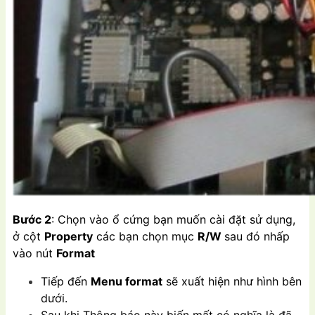
Bước 2
: Chọn vào ổ cứng bạn muốn cài đặt sử dụng,
ở cột
Property
các bạn chọn mục
R/W
sau đó nhấp
vào nút
Format
Tiếp đến
Menu format
sẽ xuất hiện như hình bên
dưới.
Sau khi Thông báo này biến mất có nghĩa là đã