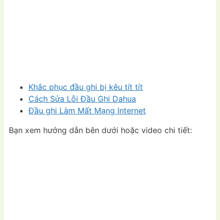
Khắc phục đầu ghi bị kêu tít tít
Cách Sửa Lỗi Đầu Ghi Dahua
Đầu ghi Làm Mất Mạng Internet
Bạn xem hướng dẫn bên dưới hoặc video chi tiết: