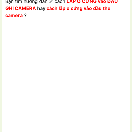
Bạn tìm hướng dẫn
✅
cách
LẮP Ổ CỨNG vào ĐẦU
GHI CAMERA
hay
cách lắp ổ cứng vào đầu thu
camera
?