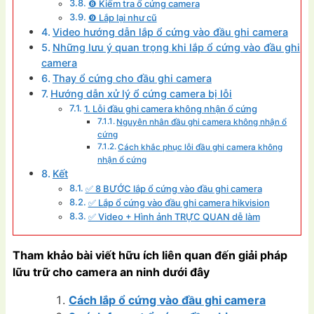
❽ Kiếm tra ổ cứng camera
❾ Lắp lại như cũ
Video hướng dẫn lắp ổ cứng vào đầu ghi camera
Những lưu ý quan trọng khi lắp ổ cứng vào đầu ghi
camera
Thay ổ cứng cho đầu ghi camera
Hướng dẫn xử lý ổ cứng camera bị lỗi
1. Lỗi đầu ghi camera không nhận ổ cứng
Nguyên nhân đầu ghi camera không nhận ổ
cứng
Cách khắc phục lỗi đầu ghi camera không
nhận ổ cứng
Kết
✅ 8 BƯỚC lắp ổ cứng vào đầu ghi camera
✅ Lắp ổ cứng vào đầu ghi camera hikvision
✅ Video + Hình ảnh TRỰC QUAN dễ làm
Tham khảo bài viết hữu ích liên quan đến giải pháp
lữu trữ cho camera an ninh dưới đây
Cách lắp ổ cứng vào đầu ghi camera