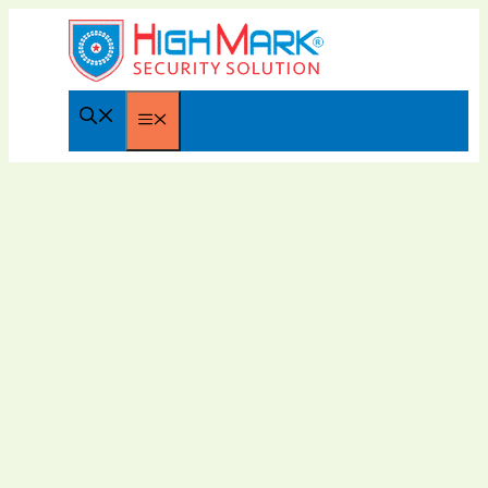
Chuyển
đến
nội
dung
Menu