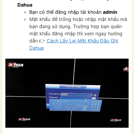
Dahua
Bạn có thể đăng nhập tài khoản
admin
Mật khẩu để trống hoặc nhập mật khẩu mà
bạn đang sử dụng. Trường hợp bạn quên
mật khẩu đăng nhập thì xem ngay hướng
dẫn 👉
Cách Lấy Lại Mật Khẩu Đầu Ghi
Dahua