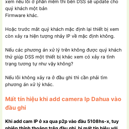
xem nếu lỗi ở phần mềm thì bên DSS sẽ update cho
quý khách một bản
Firmware khác.
Hoặc trước mắt quý khách mặc định lại thiết bị xem
còn xảy ra hiện tượng nhảy IP về mặc định không.
Nếu các phương án xử lý trên không được quý khách
thử giúp DSS một thiết bị khác xem có xảy ra tình
trạng tương tự như vậy không?
Nếu lỗi không xảy ra ở đầu ghi thì cần phải tìm
phương án xử lý khác.
Mất tín hiệu khi add camera Ip Dahua vào
đầu ghi
Khi add cam IP ở xa qua p2p vào đầu 5108hs-x, tuy
nhiên thỉnh thoảng trên đầu ghi bị mất tín hiệu với