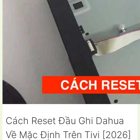
Cách Reset Đầu Ghi Dahua
Về Mặc Định Trên Tivi [2026]