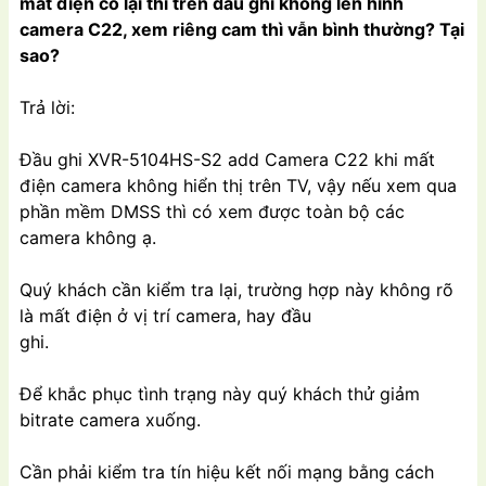
mất điện có lại thì trên đầu ghi không lên hình
camera C22, xem riêng cam thì vẫn bình thường? Tại
sao?
Trả lời:
Đầu ghi XVR-5104HS-S2 add Camera C22 khi mất
điện camera không hiển thị trên TV, vậy nếu xem qua
phần mềm DMSS thì có xem được toàn bộ các
camera không ạ.
Quý khách cần kiểm tra lại, trường hợp này không rõ
là mất điện ở vị trí camera, hay đầu
ghi.
Để khắc phục tình trạng này quý khách thử giảm
bitrate camera xuống.
Cần phải kiểm tra tín hiệu kết nối mạng bằng cách