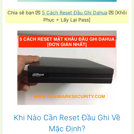
Chia sẽ bạn 💌
5 Cách Reset Đầu Ghi Dahua
💌 [Khôi
Phục + Lấy Lại Pass]
Khi Nào Cần Reset Đầu Ghi Về
Mặc Định?