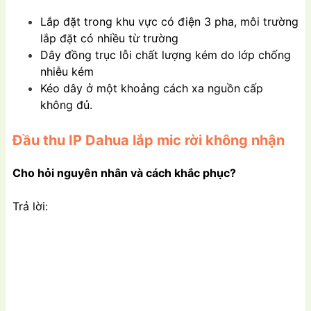
Lắp đặt trong khu vực có điện 3 pha, môi trường
lắp đặt có nhiều từ trường
Dây đồng trục lỗi chất lượng kém do lớp chống
nhiễu kém
Kéo dây ở một khoảng cách xa nguồn cấp
không đủ.
Đầu thu IP Dahua lắp mic rời không nhận
Cho hỏi nguyên nhân và cách khắc phục?
Trả lời: