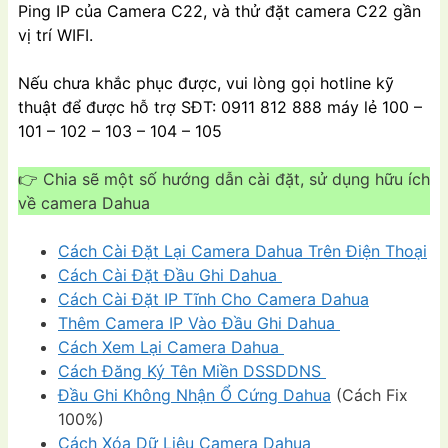
Ping IP của Camera C22, và thử đặt camera C22 gần
vị trí WIFI.
Nếu chưa khắc phục được, vui lòng gọi hotline kỹ
thuật để được hỗ trợ SĐT: 0911 812 888 máy lẻ 100 –
101 – 102 – 103 – 104 – 105
👉 Chia sẽ một số hướng dẫn cài đặt, sử dụng hữu ích
về camera Dahua
Cách Cài Đặt Lại Camera Dahua Trên Điện Thoại
Cách Cài Đặt Đầu Ghi Dahua
Cách Cài Đặt IP Tĩnh Cho Camera Dahua
Thêm Camera IP Vào Đầu Ghi Dahua
Cách Xem Lại Camera Dahua
Cách Đăng Ký Tên Miền DSSDDNS
Đầu Ghi Không Nhận Ổ Cứng Dahua
(Cách Fix
100%)
Cách Xóa Dữ Liệu Camera Dahua