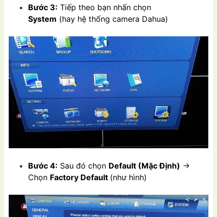
Bước 3:
Tiếp theo bạn nhấn chọn
System
(hay hệ thống camera Dahua)
Bước 4:
Sau đó chọn
Default (Mặc Định)
->
Chọn
Factory Default
(như hình)