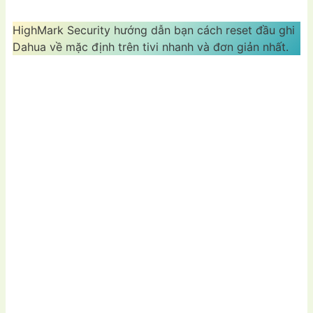
HighMark Security hướng dẫn bạn cách reset đầu ghi
Dahua về mặc định trên tivi nhanh và đơn giản nhất.