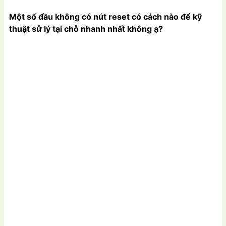
Một số đầu không có nút reset có cách nào để kỹ
thuật sử lý tại chỗ nhanh nhất không ạ?