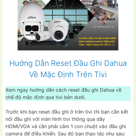
Hướng Dẫn Reset Đầu Ghi Dahua
Về Mặc Định Trên Tivi
Xem ngay hướng dẫn cách reset đầu ghi Dahua về
chế độ mặc định qua tivi bên dưới.
Trước khi bạn reset đầu ghi ở trên tivi thì bạn cần kết
nối đầu ghi với màn hình tivi thông qua dây
HDMI/VGA và cần phải cắm 1 con chuột vào đầu ghi
camera để điều khiển. Sau đó bạn thao tác như sau: