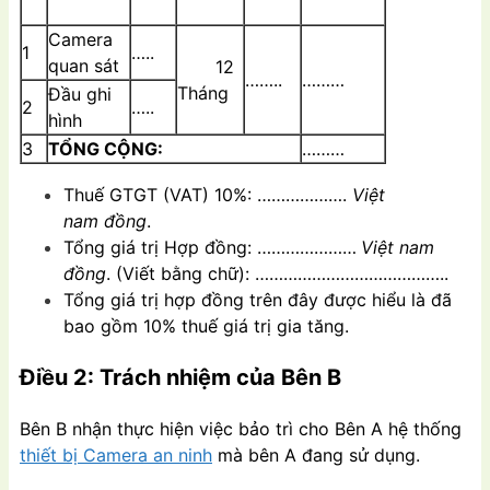
Camera
1
…..
quan sát
12
……..
………
Tháng
Đầu ghi
2
…..
hình
3
TỔNG CỘNG:
………
Thuế GTGT (VAT) 10%: ……………….
Việt
nam đồng
.
Tổng giá trị Hợp đồng: …………………
Việt nam
đồng
. (Viết bằng chữ): …………………………………..
Tổng giá trị hợp đồng trên đây được hiểu là đã
bao gồm 10% thuế giá trị gia tăng.
Điều 2: Trách nhiệm của Bên B
Bên B nhận thực hiện việc bảo trì cho Bên A hệ thống
thiết bị Camera an ninh
mà bên A đang sử dụng.