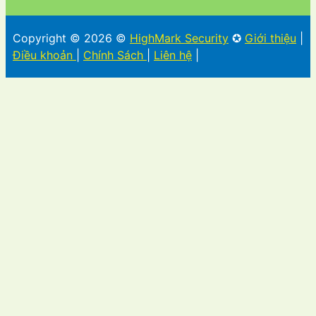
Copyright © 2026 ©
HighMark Security
✪
Giới thiệu
|
Điều khoản
|
Chính Sách
|
Liên hệ
|