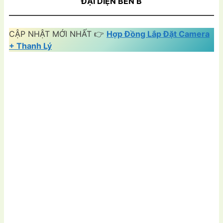
ĐẠI DIỆN BÊN B
CẬP NHẬT MỚI NHẤT 👉
Hợp Đồng Lắp Đặt Camera
+ Thanh Lý