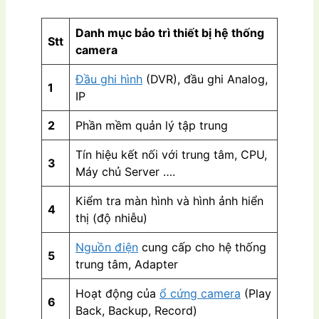
Danh mục bảo trì thiết bị hệ thống
Stt
camera
Đầu ghi hình
(DVR), đầu ghi Analog,
1
IP
2
Phần mềm quản lý tập trung
Tín hiệu kết nối với trung tâm, CPU,
3
Máy chủ Server ….
Kiểm tra màn hình và hình ảnh hiển
4
thị (độ nhiễu)
Nguồn điện
cung cấp cho hệ thống
5
trung tâm, Adapter
Hoạt động của
ổ cứng camera
(Play
6
Back, Backup, Record)