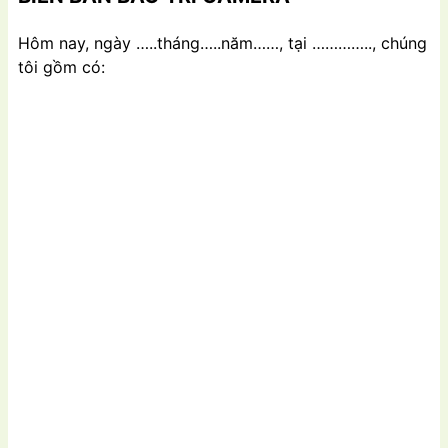
Hôm nay, ngày …..tháng…..năm……, tại ………….., chúng
tôi gồm có: