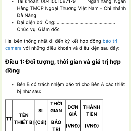
Tài khoản: 0041001087179 Ngân hàng: Ngân
Hàng TMCP Ngoại Thương Việt Nam – Chi nhánh
Đà Nẵng
Đại diện bởi Ông: ……………………………………….
Chức vụ: Giám đốc
Hai bên thống nhất đi đến ký kết hợp đồng
bảo trì
camera
với những điều khoản và điều kiện sau đây:
Điều 1: Đối tượng, thời gian và giá trị hợp
đồng
Bên B có trách nhiệm bảo trì cho Bên A các thiết
bị như sau:
THỜI
ĐƠN
THÀNH
SL
GIAN
GIÁ
TIỀN
TÊN
TT
THIẾT BỊ
(Cái)
BẢO
(VNĐ)
(VNĐ)
TRÌ