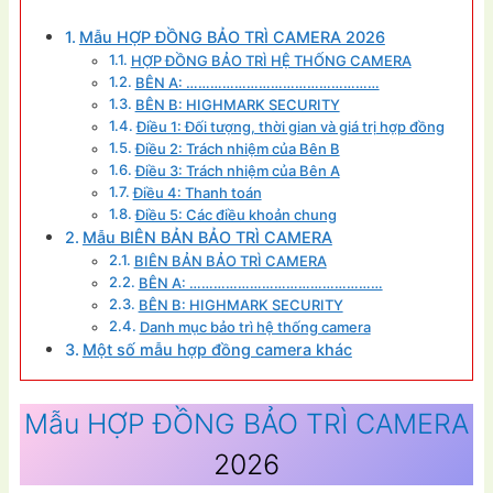
Mẫu HỢP ĐỒNG BẢO TRÌ CAMERA 2026
HỢP ĐỒNG BẢO TRÌ HỆ THỐNG CAMERA
BÊN A: …………………………………………
BÊN B: HIGHMARK SECURITY
Điều 1: Đối tượng, thời gian và giá trị hợp đồng
Điều 2: Trách nhiệm của Bên B
Điều 3: Trách nhiệm của Bên A
Điều 4: Thanh toán
Điều 5: Các điều khoản chung
Mẫu BIÊN BẢN BẢO TRÌ CAMERA
BIÊN BẢN BẢO TRÌ CAMERA
BÊN A: …………………………………………
BÊN B: HIGHMARK SECURITY
Danh mục bảo trì hệ thống camera
Một số mẫu hợp đồng camera khác
Mẫu HỢP ĐỒNG BẢO TRÌ CAMERA
2026