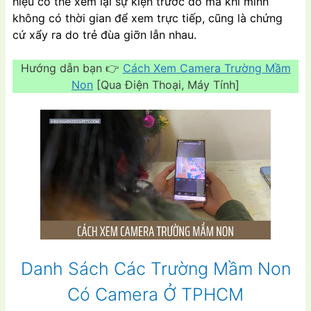
hiệu có thể xem lại sự kiện trước đó mà khi mình
không có thời gian để xem trực tiếp, cũng là chứng
cứ xẩy ra do trẻ đùa giỡn lẫn nhau.
Hướng dẫn bạn 👉
Cách Xem Camera Trường Mầm
Non
[Qua Điện Thoại, Máy Tính]
Danh Sách Các Trường Mầm Non
Có Camera Ở TPHCM