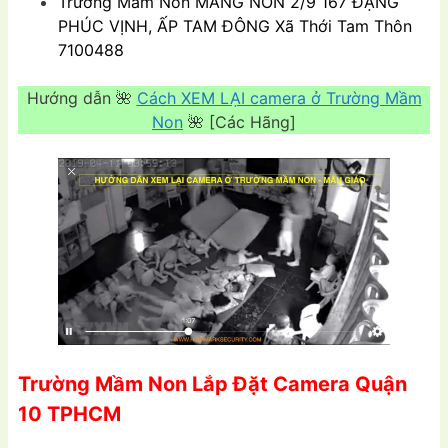
Trường Mầm Non
MĂNG NON 2/9 167 ĐẶNG
PHÚC VỊNH, ẤP TAM ÐÔNG Xã Thới Tam Thôn
7100488
Hướng dẫn 🌺
Cách XEM LẠI camera ở Trường Mầm
Non
🌺 [Các Hãng]
Trường Mầm Non Lắp Đặt Camera Quận
10 TPHCM