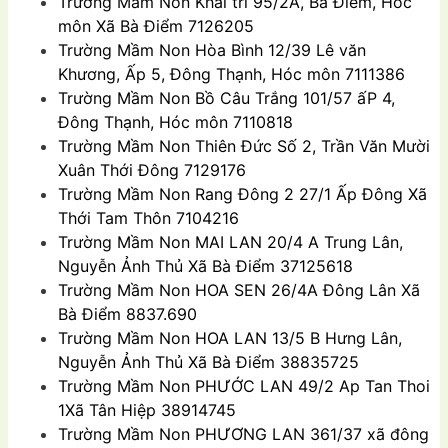
Trường Mầm Non Khai trí 95/2A, Bà Điểm, Hóc
môn Xã Bà Ðiểm 7126205
Trường Mầm Non
Hòa Bình 12/39 Lê văn
Khương, Ấp 5, Đông Thạnh, Hóc môn 7111386
Trường Mầm Non Bồ Câu Trắng 101/57 ấP 4,
Đông Thạnh, Hóc môn 7110818
Trường Mầm Non Thiên Đức Số 2, Trần Văn Mười
Xuân Thới Đông 7129176
Trường Mầm Non Rang Đông 2 27/1 Ấp Đông Xã
Thới Tam Thôn 7104216
Trường Mầm Non
MAI LAN 20/4 A Trung Lân,
Nguyễn Ảnh Thủ Xã Bà Ðiểm 37125618
Trường Mầm Non
HOA SEN 26/4A Đông Lân Xã
Bà Ðiểm 8837.690
Trường Mầm Non
HOA LAN 13/5 B Hưng Lân,
Nguyễn Ảnh Thủ Xã Bà Ðiểm 38835725
Trường Mầm Non
PHƯỚC LAN 49/2 Ap Tan Thoi
1Xã Tân Hiệp 38914745
Trường Mầm Non
PHƯƠNG LAN 361/37 xã đông