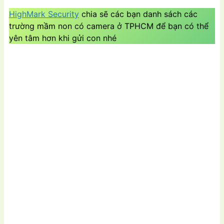
HighMark Security
chia sẽ các bạn danh sách các
trường mầm non có camera ở TPHCM để bạn có thể
yên tâm hơn khi gửi con nhé