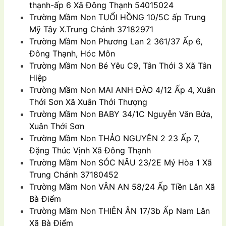
thạnh-ấp 6 Xã Ðông Thạnh 54015024
Trường Mầm Non
TUỔI HỒNG 10/5C ấp Trung
Mỹ Tây X.Trung Chánh 37182971
Trường Mầm Non
Phương Lan 2 361/37 Ấp 6,
Đông Thạnh, Hóc Môn
Trường Mầm Non
Bé Yêu C9, Tân Thới 3 Xã Tân
Hiệp
Trường Mầm Non
MAI ANH ĐÀO 4/12 Ấp 4, Xuân
Thới Sơn Xã Xuân Thới Thượng
Trường Mầm Non
BABY 34/1C Nguyễn Văn Bứa,
Xuân Thới Sơn
Trường Mầm Non
THẢO NGUYÊN 2 23 Ấp 7,
Đặng Thúc Vịnh Xã Ðông Thạnh
Trường Mầm Non
SÓC NÂU 23/2E Mý Hòa 1 Xã
Trung Chánh 37180452
Trường Mầm Non
VÂN AN 58/24 Ấp Tiền Lân Xã
Bà Ðiểm
Trường Mầm Non
THIÊN ÂN 17/3b Ấp Nam Lân
Xã Bà Ðiểm