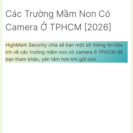
Các Trường Mầm Non Có
Camera Ở TPHCM [2026]
HighMark Security chia sẽ bạn một số thông tin hữu
ích về các trường mầm non có camera ở TPHCM để
bạn tham khảo, yên tâm hơn khi gửi con.