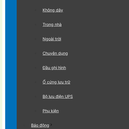
Không dây
Trong nhà
Ngoài trời
Chuyên dụng
Đầu ghi hình
Ổ cứng lưu trữ
Bộ lưu điện UPS
Phụ kiện
Báo động