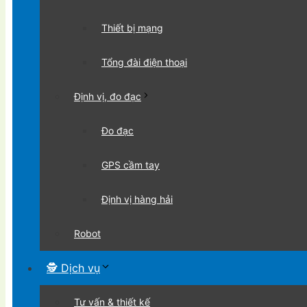
Thiết bị mạng
Tổng đài điện thoại
Định vị, đo đạc
Đo đạc
GPS cầm tay
Định vị hàng hải
Robot
🕵 Dịch vụ
Tư vấn & thiết kế