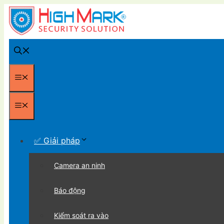
Chuyển
đến
nội
dung
Menu
Menu
✅ Giải pháp
Camera an ninh
Báo động
Kiểm soát ra vào