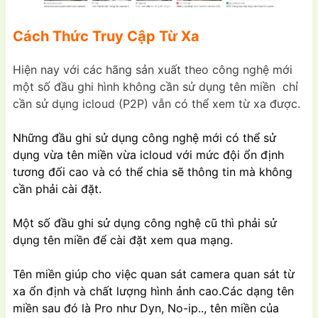
Cách Thức Truy Cập Từ Xa
Hiện nay với các hãng sản xuất theo công nghệ mới
một số đầu ghi hình không cần sử dụng tên miền chỉ
cần sử dụng icloud (P2P) vẫn có thể xem từ xa được.
Những đầu ghi sử dụng công nghệ mới có thể sử
dụng vừa tên miền vừa icloud với mức đội ổn định
tương đối cao và có thể chia sẽ thông tin mà không
cần phải cài đặt.
Một số đầu ghi sử dụng công nghệ cũ thì phải sử
dụng tên miền để cài đặt xem qua mạng.
Tên miền giúp cho việc quan sát camera quan sát từ
xa ổn định và chất lượng hình ảnh cao.Các dạng tên
miền sau đó là Pro như Dyn, No-ip.., tên miền của