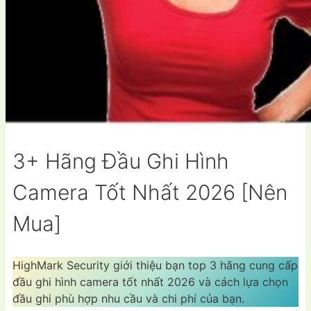
3+ Hãng Đầu Ghi Hình
Camera Tốt Nhất 2026 [Nên
Mua]
HighMark Security giới thiệu bạn top 3 hãng cung cấp
đầu ghi hình camera tốt nhất 2026 và cách lựa chọn
đầu ghi phù hợp nhu cầu và chi phí của bạn.