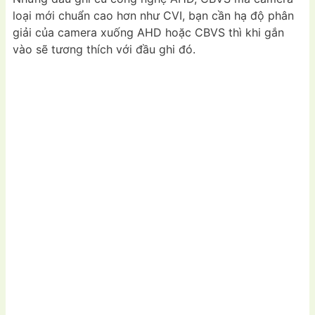
loại mới chuẩn cao hơn như CVI, bạn cần hạ độ phân
giải của camera xuống AHD hoặc CBVS thì khi gắn
vào sẽ tương thích với đầu ghi đó.