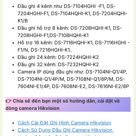
Đầu ghi 4 kênh như DS-7104HGHI -F1, DS-
7204HGHI-F1, DS-7104HQHI-K1, DS-7204HQHI-
K1/B
Đầu ghi hỗ trợ 8 kênh: DS-7208HQHI-K1, DS-
7208HGHI-F1,DS-7108HQHI-K1
Hỗ trợ 16 kênh: DS-7116HQHI-K1, DS-7116HGHI -
F1/N, DS-7216HGHI-K1..
Đầu ghi 24 kênh: DS-7224HQHI-K2
Đầu ghi 32 kênh: DS-7232HQHI-K2
Camera IP dùng đầu ghi như: DS-7104NI-Q1/4P,
DS-7104NI-Q1/4P/M, DS-7108NI-Q1/8P/M, DS-
7604NI-E1/4P, DS-7608NI-E2, DS-7616NI-E2/8P
👉 Chia sẽ đến bạn một số hướng dẫn, cài đặt về
dòng camera Hikvision
Cách Cài Đặt Ghi Hình Camera Hikvision
Cách Sử Dụng Đầu Ghi Camera Hikvision