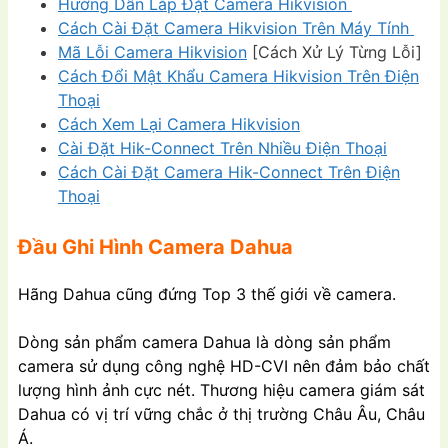
Hướng Dẫn Lắp Đặt Camera Hikvision
Cách Cài Đặt Camera Hikvision Trên Máy Tính
Mã Lỗi Camera Hikvision
[Cách Xử Lý Từng Lỗi]
Cách Đổi Mật Khẩu Camera Hikvision Trên Điện
Thoại
Cách Xem Lại Camera Hikvision
Cài Đặt Hik-Connect Trên Nhiều Điện Thoại
Cách Cài Đặt Camera Hik-Connect Trên Điện
Thoại
Đầu Ghi Hình Camera Dahua
Hãng Dahua cũng đứng Top 3 thế giới về camera.
Dòng sản phẩm camera Dahua là dòng sản phẩm
camera sử dụng công nghệ HD-CVI nên đảm bảo chất
lượng hình ảnh cực nét.
Thương hiệu camera giám sát
Dahua có vị trí vững chắc ở thị trường Châu Âu, Châu
Á.