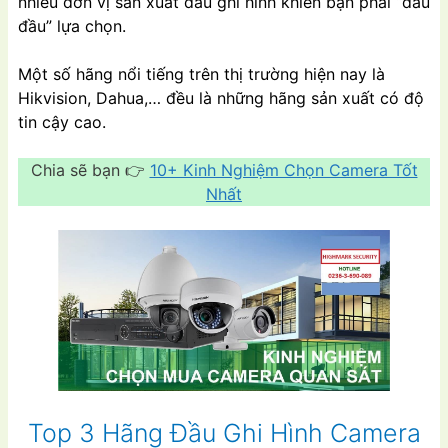
nhiều đơn vị sản xuất đầu ghi hình khiến bạn phải “đau
đầu” lựa chọn.
Một số hãng nổi tiếng trên thị trường hiện nay là
Hikvision, Dahua,… đều là những hãng sản xuất có độ
tin cậy cao.
Chia sẽ bạn 👉
10+ Kinh Nghiệm Chọn Camera Tốt
Nhất
Top 3 Hãng Đầu Ghi Hình Camera