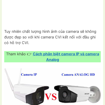
Tuy nhiên chất lượng hình ảnh của camera sẽ không
được đẹp so với khi camera CVI kết nối với đầu ghi
có hỗ trợ CVI.
Tham khảo 👉
Cách phân biệt camera IP và camera
Analog