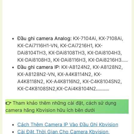
Đầu ghi camera Analog:
KX-7104Ai, KX-7108Ai,
KX-CAi7116H1-VN, KX-CAi7216H1, KX-
DAi8104TH3, KX-DAi8108TH3, KX-DAi8104H3,
KX-DAi8108H3, KX-DAi8116H3, KX-DAi8216H3…..
Đầu ghi camera IP:
KX-A8124N2, KX-A8128N2,
KX-A8128N2-VN, KX-A4K8114N2, KX-
A4K8118N2, KX-A4K8116N2, KX-C4K8104SN2,
KX-C4K8108SN2,KX-CAi4K8104N2
……….
👉
Tham khảo thêm những cài đặt, cách sử dụng
camera hãng Kbvision hữu ích bên dưới
Cách Thêm Camera IP Vào Đầu Ghi Kbvision
Cài Đặt Thời Gian Cho Camera Kbvision