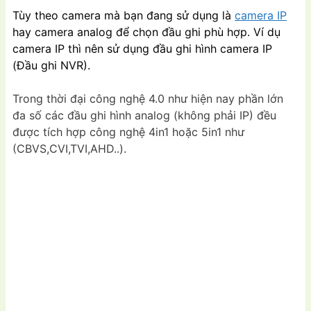
Tùy theo camera mà bạn đang sử dụng là
camera IP
hay camera analog để chọn đầu ghi phù hợp. Ví dụ
camera IP thì nên sử dụng đầu ghi hình camera IP
(Đầu ghi NVR).
Trong thời đại công nghệ 4.0 như hiện nay phần lớn
đa số các đầu ghi hình analog (không phải IP) đều
được tích hợp công nghệ 4in1 hoặc 5in1 như
(CBVS,CVI,TVI,AHD..).