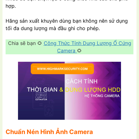
hợp.
Hãng sản xuất khuyên dùng bạn không nên sử dụng
tối đa dung lượng mà đầu ghi cho phép.
Chia sẽ bạn 🌻
Công Thức Tính Dung Lượng Ổ Cứng
Camera
🌻
Chuẩn Nén Hình Ảnh Camera