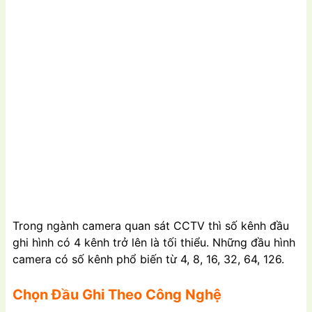
Trong ngành camera quan sát CCTV thì số kênh đầu
ghi hình có 4 kênh trở lên là tối thiểu. Những đầu hình
camera có số kênh phổ biến từ 4, 8, 16, 32, 64, 126.
Chọn Đầu Ghi Theo Công Nghệ