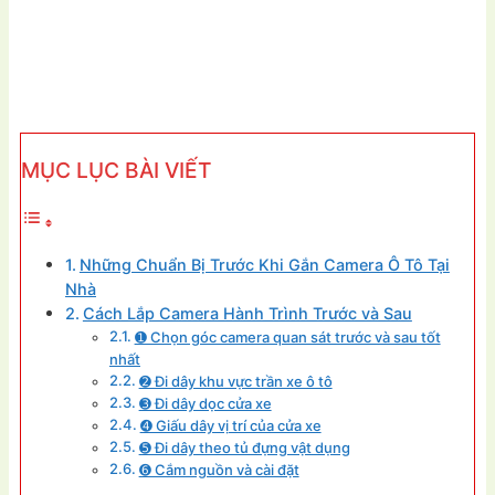
MỤC LỤC BÀI VIẾT
Những Chuẩn Bị Trước Khi Gắn Camera Ô Tô Tại
Nhà
Cách Lắp Camera Hành Trình Trước và Sau
➊ Chọn góc camera quan sát trước và sau tốt
nhất
➋ Đi dây khu vực trần xe ô tô
➌ Đi dây dọc cửa xe
➍ Giấu dây vị trí của cửa xe
➎ Đi dây theo tủ đựng vật dụng
➏ Cắm nguồn và cài đặt