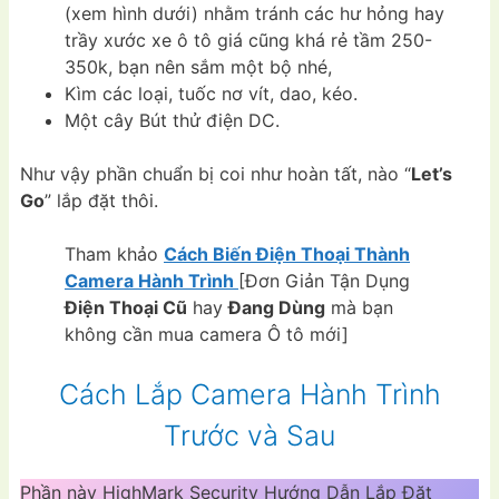
(xem hình dưới) nhằm tránh các hư hỏng hay
trầy xước xe ô tô giá cũng khá rẻ tầm 250-
350k, bạn nên sắm một bộ nhé,
Kìm các loại, tuốc nơ vít, dao, kéo.
Một cây Bút thử điện DC.
Như vậy phần chuẩn bị coi như hoàn tất, nào “
Let’s
Go
” lắp đặt thôi.
Tham khảo
Cách Biến Điện Thoại Thành
Camera Hành Trình
[Đơn Giản Tận Dụng
Điện Thoại Cũ
hay
Đang Dùng
mà bạn
không cần mua camera Ô tô mới]
Cách Lắp Camera Hành Trình
Trước và Sau
Phần này HighMark Security Hướng Dẫn Lắp Đặt