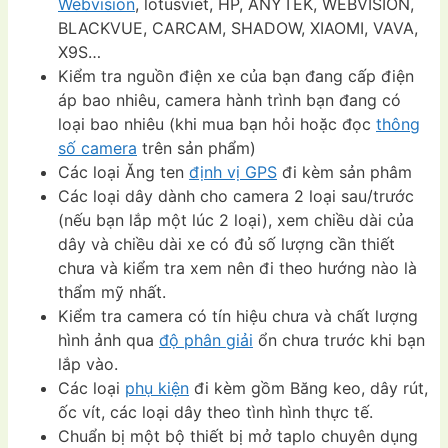
Webvision
, lotusviet, HP, ANYTEK, WEBVISION,
BLACKVUE, CARCAM, SHADOW, XIAOMI, VAVA,
X9S…
Kiểm tra nguồn điện xe của bạn đang cấp điện
áp bao nhiêu, camera hành trình bạn đang có
loại bao nhiêu (khi mua bạn hỏi hoặc đọc
thông
số camera
trên sản phẩm)
Các loại Ăng ten
định vị GPS
đi kèm sản phâm
Các loại dây dành cho camera 2 loại sau/trước
(nếu bạn lắp một lúc 2 loại), xem chiều dài của
dây và chiều dài xe có đủ số lượng cần thiết
chưa và kiểm tra xem nên đi theo hướng nào là
thẩm mỹ nhất.
Kiểm tra camera có tín hiệu chưa và chất lượng
hình ảnh qua
độ phân giải
ổn chưa trước khi bạn
lắp vào.
Các loại
phụ kiện
đi kèm gồm Băng keo, dây rút,
ốc vít, các loại dây theo tình hình thực tế.
Chuẩn bị một bộ thiết bị mở taplo chuyên dụng