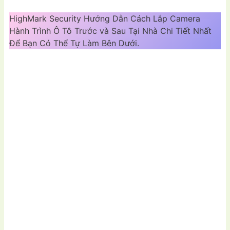
HighMark Security Hướng Dẫn Cách Lắp Camera
Hành Trình Ô Tô Trước và Sau Tại Nhà Chi Tiết Nhất
Để Bạn Có Thể Tự Làm Bên Dưới.