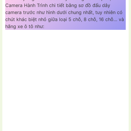
Camera Hành Trình chi tiết bằng sơ đồ đấu dây
camera trước như hình dưới chung nhất, tuy nhiên có
chút khác biệt nhỏ giữa loại 5 chỗ, 8 chỗ, 16 chỗ… và
hãng xe ô tô như: