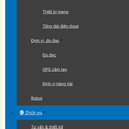
Thiết bị mạng
Tổng đài điện thoại
Định vị, đo đạc
Đo đạc
GPS cầm tay
Định vị hàng hải
Robot
🕵 Dịch vụ
Tư vấn & thiết kế