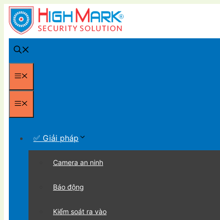
Chuyển
đến
nội
dung
Menu
Menu
✅ Giải pháp
Camera an ninh
Báo động
Kiểm soát ra vào