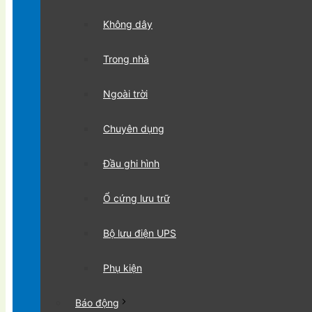
Không dây
Trong nhà
Ngoài trời
Chuyên dụng
Đầu ghi hình
Ổ cứng lưu trữ
Bộ lưu điện UPS
Phụ kiện
Báo động